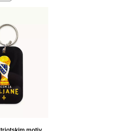
Privjesci sa patriotskim motivima