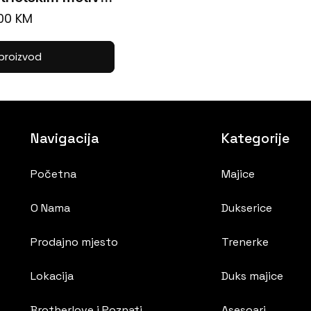
.00
KM
This
 proizvod
product
has
multiple
variants.
Navigacija
Kategorije
The
Početna
Majice
options
may
O Nama
Dukserice
be
chosen
Prodajno mjesto
Trenerke
on
Lokacija
Duks majice
the
product
Brotherlove i Poznati
Asesoari