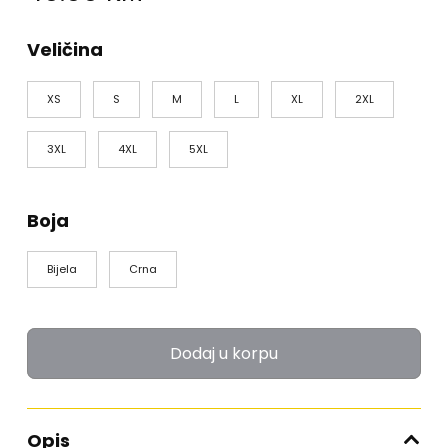
Veličina
XS
S
M
L
XL
2XL
3XL
4XL
5XL
Boja
Bijela
Crna
Dodaj u korpu
Opis