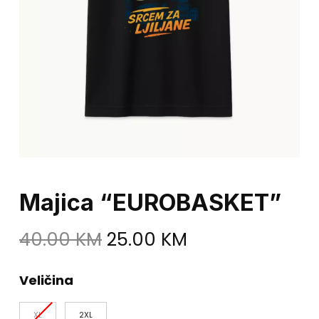
Majica “EUROBASKET”
Original
Current
40.00
KM
25.00
KM
price
price
was:
is:
Veličina
40.00 KM.
25.00 KM.
XL
2XL