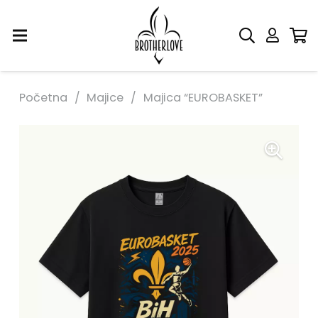
Početna
/
Majice
/
Majica “EUROBASKET”