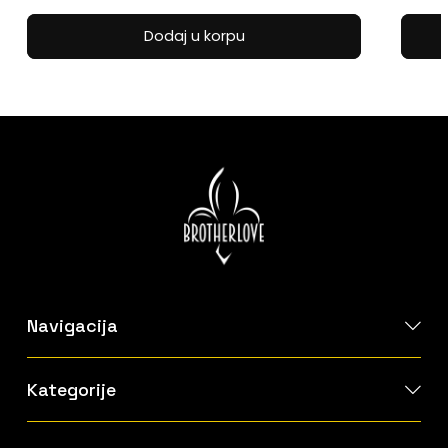
price
price
was:
is:
Dodaj u korpu
30.00 KM.
24.00 KM.
Navigacija
Kategorije