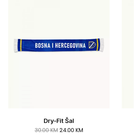
Dry-Fit Šal
Original
Current
30.00
KM
24.00
KM