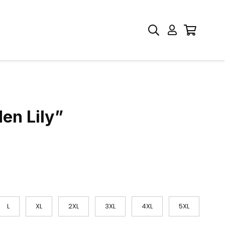
en Lily”
L
XL
2XL
3XL
4XL
5XL