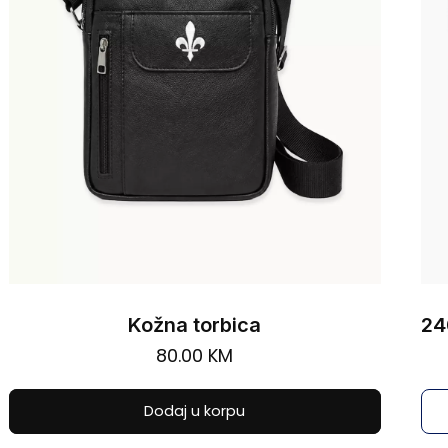
ica
30.00
KM
pu
Nema na stanju