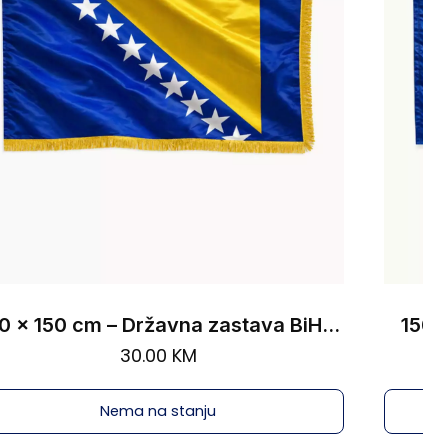
240 x 150 cm – Državna zastava BiH sa resama
150 x 90 cm – Državna zasta
15.00
KM
Nema na stanju