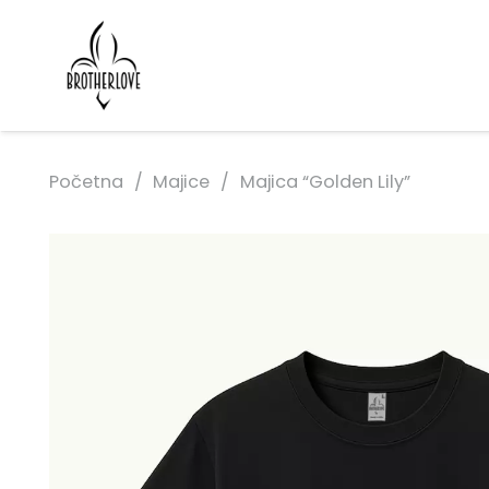
Početna
/
Majice
/
Majica “Golden Lily”