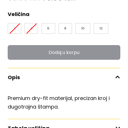
price
price
was:
is:
Veličina
95.00 KM.
76.00 KM.
2
4
6
8
10
12
Dodaj u korpu
Opis
Premium dry-fit materijal, precizan kroj i
dugotrajna štampa.