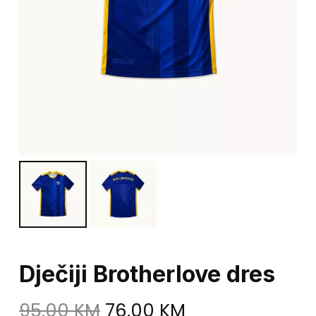
Dječiji Brotherlove dres
Original
Current
95.00
KM
76.00
KM