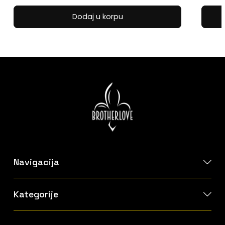
price
price
was:
is:
Dodaj u korpu
30.00 KM.
24.00 KM.
Navigacija
Kategorije