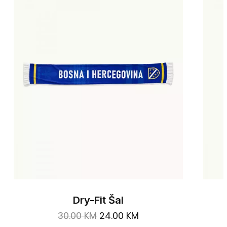
Dry-Fit Šal
Original
Current
30.00
KM
24.00
KM