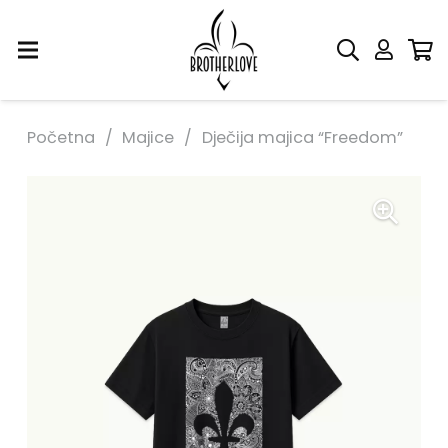
Početna
/
Majice
/
Dječija majica “Freedom”