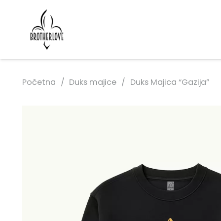
Početna
/
Duks majice
/
Duks Majica “Gazija”