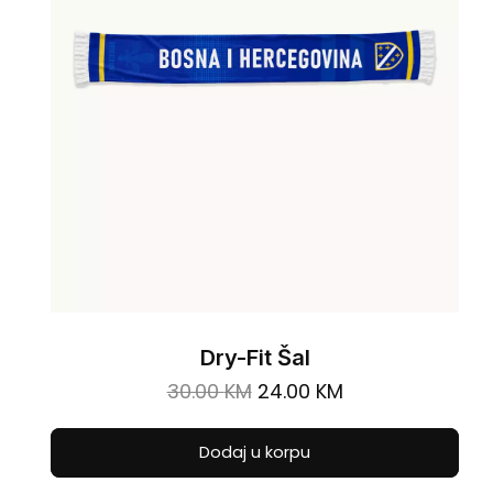
Dry-Fit Šal
Original
Current
30.00
KM
24.00
KM
price
price
was:
is:
Dodaj u korpu
30.00 KM.
24.00 KM.