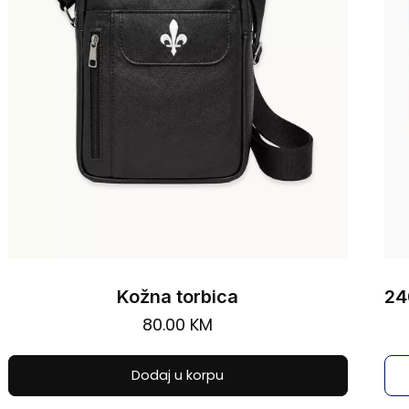
Kožna torbica
80.00
KM
Dodaj u korpu