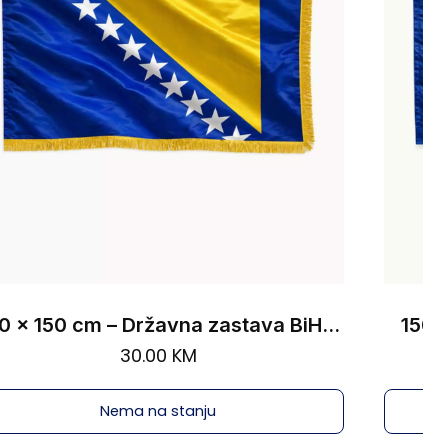
240 x 150 cm – Državna zastava BiH sa resama
150 
30.00
KM
Nema na stanju