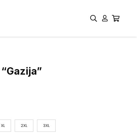
 “Gazija”
XL
2XL
3XL