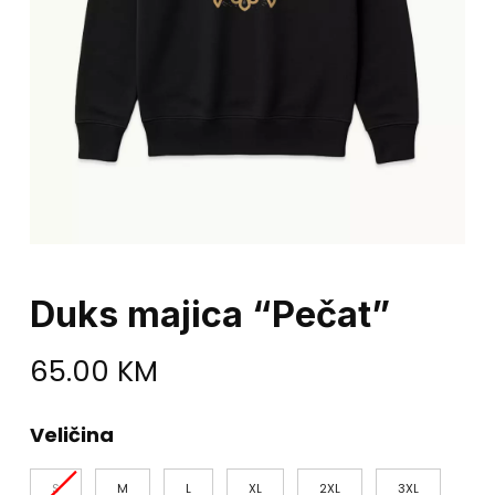
Duks majica “Pečat”
65.00
KM
Veličina
S
M
L
XL
2XL
3XL