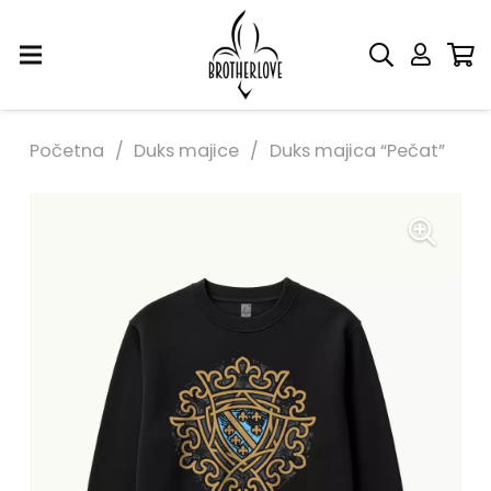
Početna
/
Duks majice
/
Duks majica “Pečat”