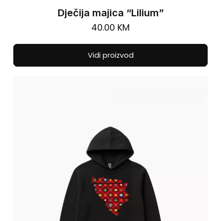
Dječija majica “Lilium”
40.00
KM
Thi
Vidi proizvod
pro
has
mul
vari
The
opt
ma
be
cho
on
the