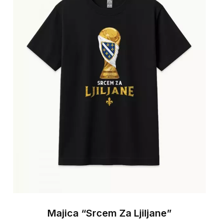
The
opt
ma
be
cho
on
the
pro
pa
Majica “Srcem Za Ljiljane”