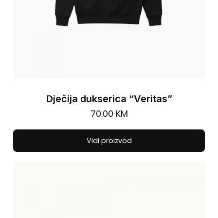
pa
Dječija dukserica “Veritas”
70.00
KM
Thi
Vidi proizvod
pro
has
mul
vari
The