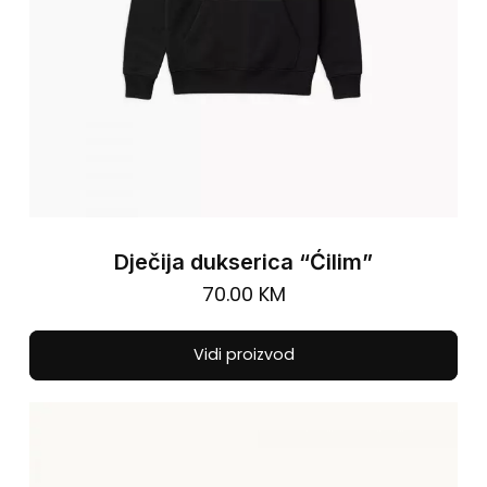
pro
pa
Dječija dukserica “Ćilim”
70.00
KM
Thi
Vidi proizvod
pro
has
mul
vari