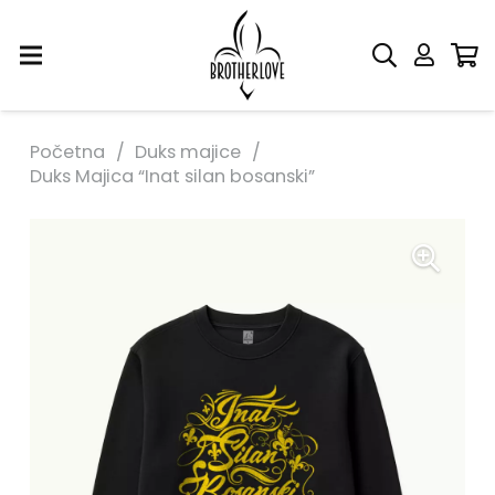
Početna
/
Duks majice
/
Duks Majica “Inat silan bosanski”